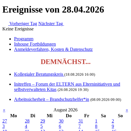
Ereignisse von 28.04.2026
Vorheriger Tag
Nächster Tag
Keine Ereignisse
Programm
Inhouse Fortbildungen
Anmeldeverfahren, Kosten & Datenschutz
DEMNÄCHST...
Kollegialer Beratungskreis
(18.08.2026 16:00)
Initreffen – Forum der ELTERN aus Elterninitiativen und
selbstverwalteten Kitas
(26.08.2026 19:30)
Arbeitssicherheit – Brandschutzhelfer*in
(08.09.2026 09:00)
«
August 2026
»
Mo
Di
Mi
Do
Fr
Sa
So
27
28
29
30
31
1
2
3
4
5
6
7
8
9