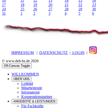
10
11
12
13
14
15
16
17
18
19
20
21
22
23
24
25
26
27
28
29
30
31
1
2
3
4
5
6
IMPRESSUM
|
DATENSCHUTZ
|
LOGIN
|
© www.deb-bs.de 2026
Off-Canvas Toggle
WILLKOMMEN
ÜBER UNS
Leitbild
Mitarbeitende
Infomaterial
Kooperationspartner
ANGEBOTE & LEISTUNGEN
Für Fachkräfte