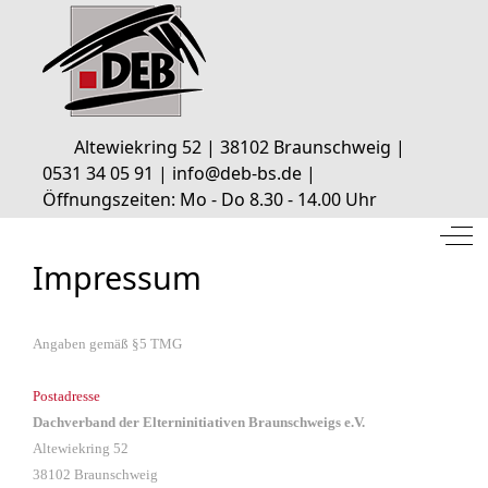
Altewiekring 52 | 38102 Braunschweig |
0531 34 05 91 | info@deb-bs.de |
Öffnungszeiten: Mo - Do 8.30 - 14.00 Uhr
Off
Impressum
Angaben gemäß §5 TMG
Postadresse
Dachverband der Elternin
itia
tiven Braunschweigs e.V.
Altewiekring 52
38102 Braunschweig