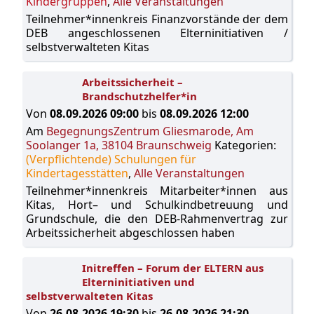
Kindergruppen
,
Alle Veranstaltungen
Teilnehmer*innenkreis Finanzvorstände der dem
DEB angeschlossenen Elterninitiativen /
selbstverwalteten Kitas
Arbeitssicherheit –
Brandschutzhelfer*in
Von
08.09.2026 09:00
bis
08.09.2026 12:00
Am
BegegnungsZentrum Gliesmarode, Am
Soolanger 1a, 38104 Braunschweig
Kategorien:
(Verpflichtende) Schulungen für
Kindertagesstätten
,
Alle Veranstaltungen
Teilnehmer*innenkreis Mitarbeiter*innen aus
Kitas, Hort– und Schulkindbetreuung und
Grundschule, die den DEB-Rahmenvertrag zur
Arbeitssicherheit abgeschlossen haben
Initreffen – Forum der ELTERN aus
Elterninitiativen und
selbstverwalteten Kitas
Von
26.08.2026 19:30
bis
26.08.2026 21:30